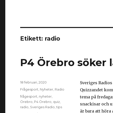
Etikett:
radio
P4 Örebro söker l
Postat
18 februari, 2020
Sveriges Radios 
Kategorier
Frågesport
,
Nyheter
,
Radio
Quizzandet kom
Taggar
frågesport
,
nyheter
,
tema på fredagar
Örebro
,
P4 Örebro
,
quiz
,
snackisar och u
radio
,
Sveriges Radio
,
tips
är bara att höra