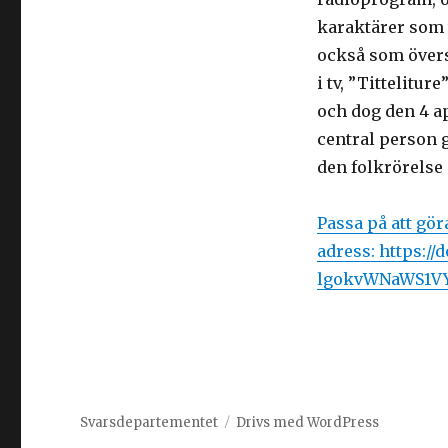
karaktärer som 
också som övers
i tv, ”Tittelitu
och dog den 4 ap
central person g
den folkrörelse 
Passa på att gö
adress: https:
lgokvWNaWS1V
Svarsdepartementet
Drivs med WordPress