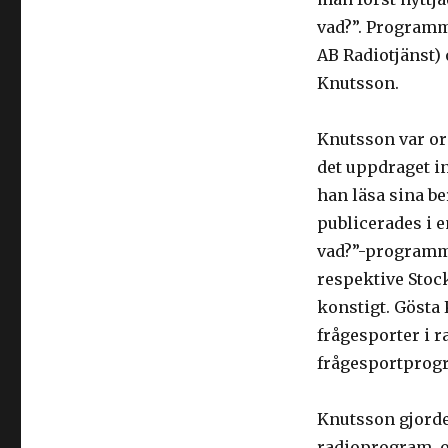
med
vad?”. Programm
frågesport:
Starten
AB Radiotjänst) 
1938
Knutsson.
Knutsson var or
det uppdraget in
han läsa sina be
publicerades i e
vad?”-programm
respektive Stoc
konstigt. Gösta
frågesporter i r
frågesportprog
Knutsson gjorde
radioprogram, o