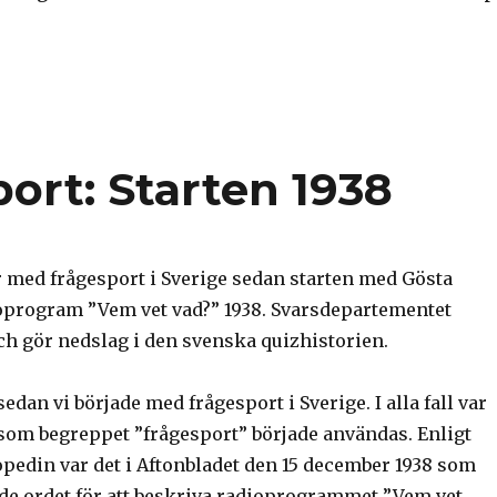
ort: Starten 1938
 år med frågesport i Sverige sedan starten med Gösta
program ”Vem vet vad?” 1938. Svarsdepartementet
h gör nedslag i den svenska quizhistorien.
 sedan vi började med frågesport i Sverige. I alla fall var
 som begreppet ”frågesport” började användas. Enligt
pedin var det i Aftonbladet den 15 december 1938 som
ade ordet för att beskriva radioprogrammet ”Vem vet