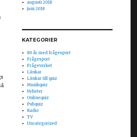
augusti 2018
juni 2018
a
KATEGORIER
80 år med frågesport
Frågesport
Frågeverket
Länkar
gs
Länkar till quiz
så
Musikquiz
Nyheter
Onlinequiz
Pubquiz
Radio
TV
Uncategorized