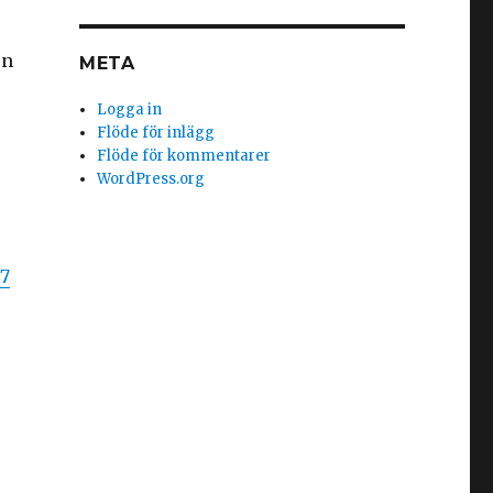
rn
META
Logga in
Flöde för inlägg
Flöde för kommentarer
WordPress.org
7