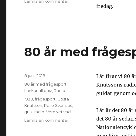
Lämna en kommentar
till
fredag.
P4
Örebro
söker
lag
till
ny
frågesport
80 år med frågesp
Postat
8 juni, 2018
I år firar vi 80
Kategorier
80 år med frågesport
,
Knutssons radio
Länkar till quiz
,
Radio
guidar genom oc
Taggar
1938
,
frågesport
,
Gösta
Knutsson
,
Pelle Svanslös
,
I år är det 80 år
quiz
,
radio
,
Vem vet vad
det 80 år sedan
Lämna en kommentar
till
80
Nationalencyklo
år
man först nyttj