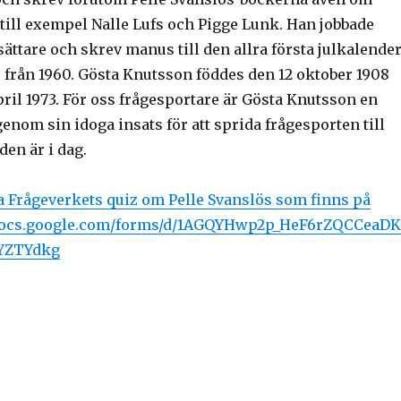
till exempel Nalle Lufs och Pigge Lunk. Han jobbade
ättare och skrev manus till den allra första julkalende
re” från 1960. Gösta Knutsson föddes den 12 oktober 1908
ril 1973. För oss frågesportare är Gösta Knutsson en
enom sin idoga insats för att sprida frågesporten till
den är i dag.
ra Frågeverkets quiz om Pelle Svanslös som finns på
//docs.google.com/forms/d/1AGQYHwp2p_HeF6rZQCCeaDK
YZTYdkg