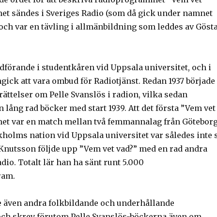
et sändes i Sveriges Radio (som då gick under namnet
och var en tävling i allmänbildning som leddes av Göst
dförande i studentkåren vid Uppsala universitet, och i
gick att vara ombud för Radiotjänst. Redan 1937 började
rättelser om Pelle Svanslös i radion, vilka sedan
n lång rad böcker med start 1939. Att det första ”Vem vet
et var en match mellan två femmannalag från Götebor
kholms nation vid Uppsala universitet var således inte 
 Knutsson följde upp ”Vem vet vad?” med en rad andra
adio. Totalt lär han ha sänt runt 5.000
ram.
 även andra folkbildande och underhållande
ch skrev förutom Pelle Svanslös-böckerna även om