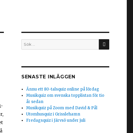
SÖK
Sök
efter:
SENASTE INLÄGGEN
Ännu ett 80-talsquiz online på lördag
Musikquiz om svenska topplistan för tio
år sedan
k-
Musikquiz på Zoom med David & Pål
r,
Utomhusquiz i Grisslehamn
Fredagsquiz i Järvsö under juli
et
å