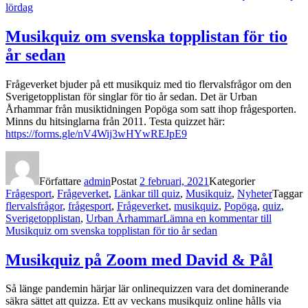
lördag
Musikquiz om svenska topplistan för tio
år sedan
Frågeverket bjuder på ett musikquiz med tio flervalsfrågor om den
Sverigetopplistan för singlar för tio år sedan. Det är Urban
Århammar från musiktidningen Popöga som satt ihop frågesporten.
Minns du hitsinglarna från 2011. Testa quizzet här:
https://forms.gle/nV4Wij3wHYwREJpE9
Författare
admin
Postat
2 februari, 2021
Kategorier
Frågesport
,
Frågeverket
,
Länkar till quiz
,
Musikquiz
,
Nyheter
Taggar
flervalsfrågor
,
frågesport
,
Frågeverket
,
musikquiz
,
Popöga
,
quiz
,
Sverigetopplistan
,
Urban Århammar
Lämna en kommentar
till
Musikquiz om svenska topplistan för tio år sedan
Musikquiz på Zoom med David & Pål
Så länge pandemin härjar lär onlinequizzen vara det dominerande
säkra sättet att quizza. Ett av veckans musikquiz online hålls via