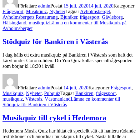
Författare
admin
Postat
15 juli, 2020
14 juli, 2020
Kategorier
Frågesport
,
Musikquiz
,
Nyheter
Taggar
Avholmsberget
,
Avholmsbergets Restaurang
,
Bjuråker
,
frågesport
,
Gävleborg
,
Hälsingland
,
musikquiz
Lämna en kommentar
till Musikquiz på
Avholmsberget
Stödquiz för Bankiren i Västerås
I dag hålls ett extra musikquiz på Bankiren i Västerås som haft det
kärvt under Corona-tiden. Do You Quiz kallas specialfrågesporten
som börjar kl 18:30 i kväll.
Författare
admin
Postat
14 juli, 2020
Kategorier
Frågesport
,
Musikquiz
,
Nyheter
,
Pubquiz
Taggar
Bankiren
,
frågesport
,
musikquiz
,
Västerås
,
Västmanland
Lämna en kommentar
till
Stödquiz för Bankiren i Västerås
Musikquiz till cykel i Hedemora
Hedemora Musik Quiz har hittat ett speciellt sätt att hantera rådande
restriktioner och anordnar musikquiz till cykel. Nästa tillfälle är