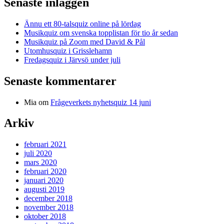
Senaste inläggen
Ännu ett 80-talsquiz online på lördag
Musikquiz om svenska topplistan för tio år sedan
Musikquiz på Zoom med David & Pål
Utomhusquiz i Grisslehamn
Fredagsquiz i Järvsö under juli
Senaste kommentarer
Mia
om
Frågeverkets nyhetsquiz 14 juni
Arkiv
februari 2021
juli 2020
mars 2020
februari 2020
januari 2020
augusti 2019
december 2018
november 2018
oktober 2018