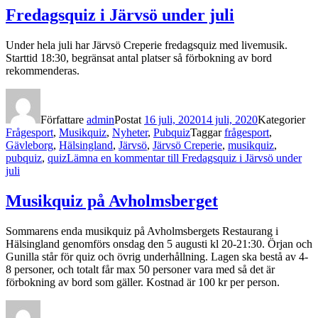
Fredagsquiz i Järvsö under juli
Under hela juli har Järvsö Creperie fredagsquiz med livemusik.
Starttid 18:30, begränsat antal platser så förbokning av bord
rekommenderas.
Författare
admin
Postat
16 juli, 2020
14 juli, 2020
Kategorier
Frågesport
,
Musikquiz
,
Nyheter
,
Pubquiz
Taggar
frågesport
,
Gävleborg
,
Hälsingland
,
Järvsö
,
Järvsö Creperie
,
musikquiz
,
pubquiz
,
quiz
Lämna en kommentar
till Fredagsquiz i Järvsö under
juli
Musikquiz på Avholmsberget
Sommarens enda musikquiz på Avholmsbergets Restaurang i
Hälsingland genomförs onsdag den 5 augusti kl 20-21:30. Örjan och
Gunilla står för quiz och övrig underhållning. Lagen ska bestå av 4-
8 personer, och totalt får max 50 personer vara med så det är
förbokning av bord som gäller. Kostnad är 100 kr per person.