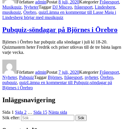
Författare
admin
Postat
8 juli, 2020
Kategorier
Frågesport
,
Musikquiz
,
Nyheter
Taggar
DJ Misceo
,
frågesport
,
Lindesberg
,
musikquiz
,
Örebro
,
quiz
Lämna en kommentar
till Lasse Maja i
Lindesberg börjar med musikquiz
Pubquiz-söndagar på Björnes i Örebro
Björnes i Örebro har pubquiz alla söndagar i juli kl 18-20.
Quizmastern heter Fredrik och priser utlovas till de tre bästa lagen
varje vecka.
Författare
admin
Postat
7 juli, 2020
Kategorier
Frågesport
,
Nyheter
,
Pubquiz
Taggar
Björnes
,
frågesport
,
nyheter
,
Örebro
,
pubquiz
,
quiz
Lämna en kommentar
till Pubquiz-söndagar på
Björnes i Örebro
Inläggsnavigering
Sida
1
Sida
2
…
Sida
15
Nästa sida
Sök efter:
Sök