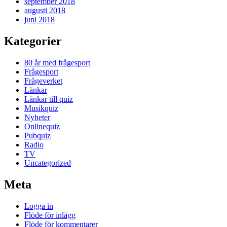
september 2018
augusti 2018
juni 2018
Kategorier
80 år med frågesport
Frågesport
Frågeverket
Länkar
Länkar till quiz
Musikquiz
Nyheter
Onlinequiz
Pubquiz
Radio
TV
Uncategorized
Meta
Logga in
Flöde för inlägg
Flöde för kommentarer