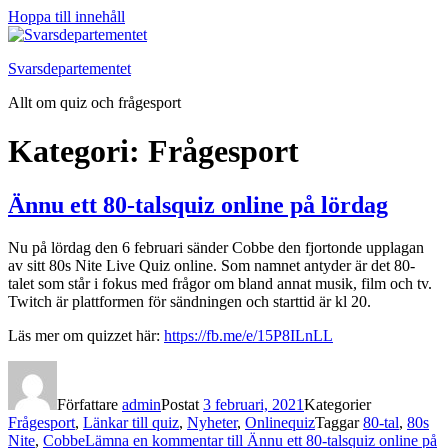
Hoppa till innehåll
Svarsdepartementet
Allt om quiz och frågesport
Kategori:
Frågesport
Ännu ett 80-talsquiz online på lördag
Nu på lördag den 6 februari sänder Cobbe den fjortonde upplagan
av sitt 80s Nite Live Quiz online. Som namnet antyder är det 80-
talet som står i fokus med frågor om bland annat musik, film och tv.
Twitch är plattformen för sändningen och starttid är kl 20.
Läs mer om quizzet här:
https://fb.me/e/15P8ILnLL
Författare
admin
Postat
3 februari, 2021
Kategorier
Frågesport
,
Länkar till quiz
,
Nyheter
,
Onlinequiz
Taggar
80-tal
,
80s
Nite
,
Cobbe
Lämna en kommentar
till Ännu ett 80-talsquiz online på