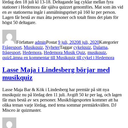
lördag den 18 juli kl 13-18. Deltagande lag cyklar mellan fyra
stationer i Hedemora där själva quizzet genomförs. Mat som äts vid
en av stationerna ingår i anmälningspriset på 160 kr per person.
Lagen får bestå av max åtta personer och totalt finns det plats för
högst 50 deltagare.
Författare
admin
Postat
9 juli, 2020
8 juli, 2020
Kategorier
Frågesport
,
Musikquiz
,
Nyheter
Taggar
cykelquiz
,
Dalarna
,
frågesport
,
Hedemora
,
Hedemora Musik Quiz
,
musikquiz
,
quiz
Lämna en kommentar
till Musikquiz till cykel i Hedemora
Lasse Maja i Lindesberg börjar med
musikquiz
Lasse Maja Bar & Kök i Lindesberg har premiär på sitt nya
musikquiz nu på lördag den 11 juli. Avgift 50 kr per lag, och lagen
får max bestå av sex personer. Musikfrågesporten kommer att ha
olika teman varje lördag, med tema sommar premiärkvällen. DJ
Misceo är quizmaster.