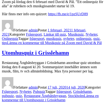
Zoom på lördag den 6 februari med David & Pål. ”Ett onlinequiz för
alla” är rubriken och musikgissandet startar kl 19.
Här finns mer info om quizzet:
https://fb.me/e/1pzSUrD89
Författare
admin
Postat
1 februari, 2021
1 februari,
2021
Kategorier
Frågesport
,
Länkar till quiz
,
Musikquiz
,
Nyheter
,
Onlinequiz
Taggar
frågesport
,
musikquiz
,
nyheter
,
onlinequiz
,
quiz
,
tips
Lämna en kommentar
till Musikquiz på Zoom med David & Pål
Utomhusquiz i Grisslehamn
Restaurang Ångbåtsbryggan i Grisslehamn anordnar quiz utomhus
lördag den 8 augusti kl 20. Sommarquizet innehåller ämnen som
musik, film, tv och allmänbildning. Max fyra personer per lag.
Författare
admin
Postat
17 juli, 2020
14 juli, 2020
Kategorier
Frågesport
,
Nyheter
,
Pubquiz
Taggar
frågesport
,
Grisslehamn
,
pubquiz
,
quiz
,
Restaurang Ångbåtsbryggan
,
Stockholm
Lämna en
kommentar
till Utomhusquiz i Grisslehamn