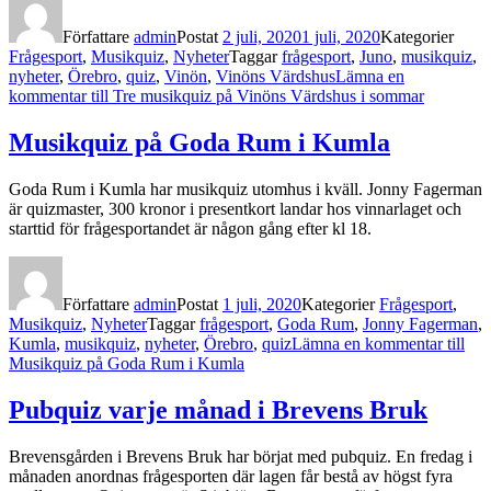
Författare
admin
Postat
2 juli, 2020
1 juli, 2020
Kategorier
Frågesport
,
Musikquiz
,
Nyheter
Taggar
frågesport
,
Juno
,
musikquiz
,
nyheter
,
Örebro
,
quiz
,
Vinön
,
Vinöns Värdshus
Lämna en
kommentar
till Tre musikquiz på Vinöns Värdshus i sommar
Musikquiz på Goda Rum i Kumla
Goda Rum i Kumla har musikquiz utomhus i kväll. Jonny Fagerman
är quizmaster, 300 kronor i presentkort landar hos vinnarlaget och
starttid för frågesportandet är någon gång efter kl 18.
Författare
admin
Postat
1 juli, 2020
Kategorier
Frågesport
,
Musikquiz
,
Nyheter
Taggar
frågesport
,
Goda Rum
,
Jonny Fagerman
,
Kumla
,
musikquiz
,
nyheter
,
Örebro
,
quiz
Lämna en kommentar
till
Musikquiz på Goda Rum i Kumla
Pubquiz varje månad i Brevens Bruk
Brevensgården i Brevens Bruk har börjat med pubquiz. En fredag i
månaden anordnas frågesporten där lagen får bestå av högst fyra