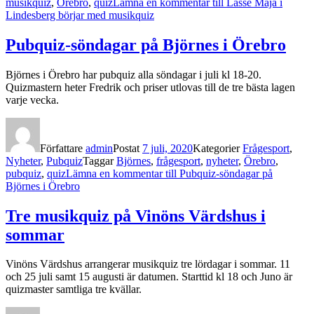
musikquiz
,
Örebro
,
quiz
Lämna en kommentar
till Lasse Maja i
Lindesberg börjar med musikquiz
Pubquiz-söndagar på Björnes i Örebro
Björnes i Örebro har pubquiz alla söndagar i juli kl 18-20.
Quizmastern heter Fredrik och priser utlovas till de tre bästa lagen
varje vecka.
Författare
admin
Postat
7 juli, 2020
Kategorier
Frågesport
,
Nyheter
,
Pubquiz
Taggar
Björnes
,
frågesport
,
nyheter
,
Örebro
,
pubquiz
,
quiz
Lämna en kommentar
till Pubquiz-söndagar på
Björnes i Örebro
Tre musikquiz på Vinöns Värdshus i
sommar
Vinöns Värdshus arrangerar musikquiz tre lördagar i sommar. 11
och 25 juli samt 15 augusti är datumen. Starttid kl 18 och Juno är
quizmaster samtliga tre kvällar.