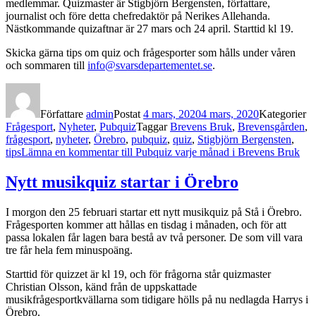
medlemmar. Quizmaster är Stigbjörn Bergensten, författare,
journalist och före detta chefredaktör på Nerikes Allehanda.
Nästkommande quizaftnar är 27 mars och 24 april. Starttid kl 19.
Skicka gärna tips om quiz och frågesporter som hålls under våren
och sommaren till
info@svarsdepartementet.se
.
Författare
admin
Postat
4 mars, 2020
4 mars, 2020
Kategorier
Frågesport
,
Nyheter
,
Pubquiz
Taggar
Brevens Bruk
,
Brevensgården
,
frågesport
,
nyheter
,
Örebro
,
pubquiz
,
quiz
,
Stigbjörn Bergensten
,
tips
Lämna en kommentar
till Pubquiz varje månad i Brevens Bruk
Nytt musikquiz startar i Örebro
I morgon den 25 februari startar ett nytt musikquiz på Stå i Örebro.
Frågesporten kommer att hållas en tisdag i månaden, och för att
passa lokalen får lagen bara bestå av två personer. De som vill vara
tre får hela fem minuspoäng.
Starttid för quizzet är kl 19, och för frågorna står quizmaster
Christian Olsson, känd från de uppskattade
musikfrågesportkvällarna som tidigare hölls på nu nedlagda Harrys i
Örebro.