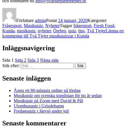
och sommaren till
info@svarsdepartementet.se
.
Författare
admin
Postat
24 januari, 2020
Kategorier
Frågesport
,
Musikquiz
,
Nyheter
Taggar
frågesport
,
Fresh Food
,
Kumla
,
musikquiz
,
nyheter
,
Örebro
,
quiz
,
tips
,
Två Tjejer
Lämna en
kommentar
till Två Tjejer musikquizzar i Kumla
Inläggsnavigering
Sida
1
Sida
2
Sida
3
Nästa sida
Sök efter:
Sök
Senaste inläggen
Ännu ett 80-talsquiz online på lördag
Musikquiz om svenska topplistan för tio år sedan
Musikquiz på Zoom med David & Pål
Utomhusquiz i Grisslehamn
Fredagsquiz i Järvsö under juli
Senaste kommentarer