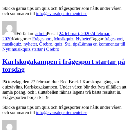
Skicka gärna tips om quiz och frågesporter som hålls under våren
och sommaren till
info@svarsdepartementet.se
.
Författare
admin
Postat
24 februari, 2020
24 februari,
2020
Kategorier
Frågesport
,
Musikquiz
,
Nyheter
Taggar
frågesport
,
musikquiz
,
nyheter
,
Örebro
,
quiz
,
Stå
,
tips
Lämna en kommentar
till
Nytt musikquiz startar i Örebro
Karlskogakampen i frågesport startar på
torsdag
På torsdag den 27 februari drar Red Brick i Karlskoga igång sin
quiztävling Karlskogakampen. Under våren blir det fyra tillfällen att
samla poäng, och i sluttabellen räknas lagens två bästa resultat in.
Frågesporten börjar kl 19.
Skicka gärna tips om quiz och frågesporter som hålls under våren
och sommaren till
info@svarsdepartementet.se
.