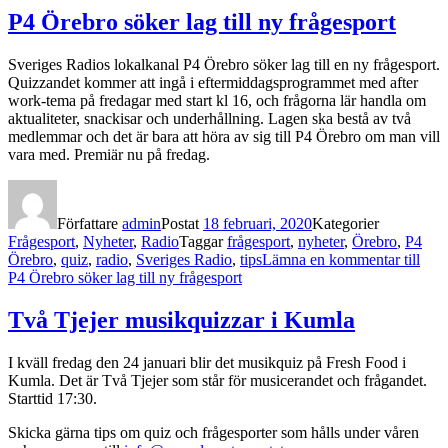
P4 Örebro söker lag till ny frågesport
Sveriges Radios lokalkanal P4 Örebro söker lag till en ny frågesport.
Quizzandet kommer att ingå i eftermiddagsprogrammet med after
work-tema på fredagar med start kl 16, och frågorna lär handla om
aktualiteter, snackisar och underhållning. Lagen ska bestå av två
medlemmar och det är bara att höra av sig till P4 Örebro om man vill
vara med. Premiär nu på fredag.
Författare
admin
Postat
18 februari, 2020
Kategorier
Frågesport
,
Nyheter
,
Radio
Taggar
frågesport
,
nyheter
,
Örebro
,
P4
Örebro
,
quiz
,
radio
,
Sveriges Radio
,
tips
Lämna en kommentar
till
P4 Örebro söker lag till ny frågesport
Två Tjejer musikquizzar i Kumla
I kväll fredag den 24 januari blir det musikquiz på Fresh Food i
Kumla. Det är Två Tjejer som står för musicerandet och frågandet.
Starttid 17:30.
Skicka gärna tips om quiz och frågesporter som hålls under våren