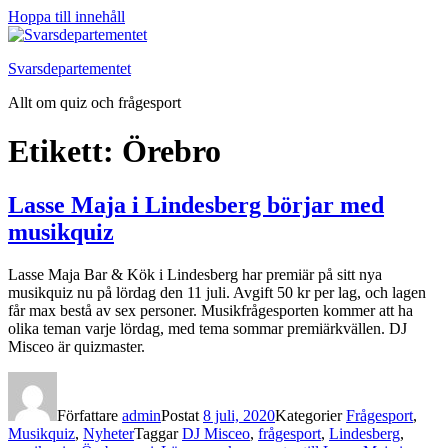
Hoppa till innehåll
Svarsdepartementet
Allt om quiz och frågesport
Etikett:
Örebro
Lasse Maja i Lindesberg börjar med
musikquiz
Lasse Maja Bar & Kök i Lindesberg har premiär på sitt nya
musikquiz nu på lördag den 11 juli. Avgift 50 kr per lag, och lagen
får max bestå av sex personer. Musikfrågesporten kommer att ha
olika teman varje lördag, med tema sommar premiärkvällen. DJ
Misceo är quizmaster.
Författare
admin
Postat
8 juli, 2020
Kategorier
Frågesport
,
Musikquiz
,
Nyheter
Taggar
DJ Misceo
,
frågesport
,
Lindesberg
,