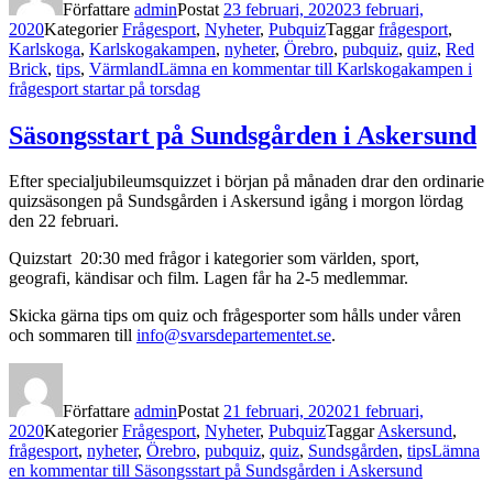
Författare
admin
Postat
23 februari, 2020
23 februari,
2020
Kategorier
Frågesport
,
Nyheter
,
Pubquiz
Taggar
frågesport
,
Karlskoga
,
Karlskogakampen
,
nyheter
,
Örebro
,
pubquiz
,
quiz
,
Red
Brick
,
tips
,
Värmland
Lämna en kommentar
till Karlskogakampen i
frågesport startar på torsdag
Säsongsstart på Sundsgården i Askersund
Efter specialjubileumsquizzet i början på månaden drar den ordinarie
quizsäsongen på Sundsgården i Askersund igång i morgon lördag
den 22 februari.
Quizstart 20:30 med frågor i kategorier som världen, sport,
geografi, kändisar och film. Lagen får ha 2-5 medlemmar.
Skicka gärna tips om quiz och frågesporter som hålls under våren
och sommaren till
info@svarsdepartementet.se
.
Författare
admin
Postat
21 februari, 2020
21 februari,
2020
Kategorier
Frågesport
,
Nyheter
,
Pubquiz
Taggar
Askersund
,
frågesport
,
nyheter
,
Örebro
,
pubquiz
,
quiz
,
Sundsgården
,
tips
Lämna
en kommentar
till Säsongsstart på Sundsgården i Askersund