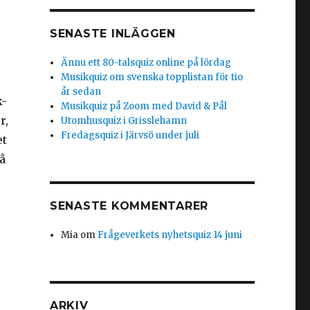
SENASTE INLÄGGEN
Ännu ett 80-talsquiz online på lördag
Musikquiz om svenska topplistan för tio
år sedan
k-
Musikquiz på Zoom med David & Pål
r,
Utomhusquiz i Grisslehamn
Fredagsquiz i Järvsö under juli
et
å
SENASTE KOMMENTARER
Mia
om
Frågeverkets nyhetsquiz 14 juni
ARKIV