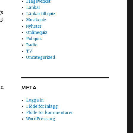
Frågeverket
Länkar
gs
Länkar till quiz
så
Musikquiz
Nyheter
Onlinequiz
Pubquiz
Radio
TV
Uncategorized
rn
META
Logga in
Flöde för inlägg
Flöde för kommentarer
WordPress.org