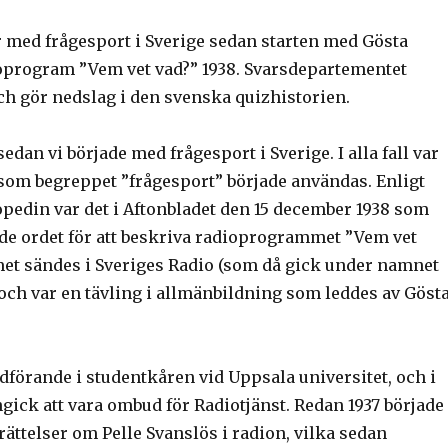
 år med frågesport i Sverige sedan starten med Gösta
program ”Vem vet vad?” 1938. Svarsdepartementet
h gör nedslag i den svenska quizhistorien.
 sedan vi började med frågesport i Sverige. I alla fall var
 som begreppet ”frågesport” började användas. Enligt
pedin var det i Aftonbladet den 15 december 1938 som
ade ordet för att beskriva radioprogrammet ”Vem vet
et sändes i Sveriges Radio (som då gick under namnet
och var en tävling i allmänbildning som leddes av Göst
dförande i studentkåren vid Uppsala universitet, och i
gick att vara ombud för Radiotjänst. Redan 1937 började
rättelser om Pelle Svanslös i radion, vilka sedan