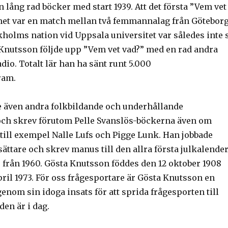
n lång rad böcker med start 1939. Att det första ”Vem vet
et var en match mellan två femmannalag från Götebor
kholms nation vid Uppsala universitet var således inte 
 Knutsson följde upp ”Vem vet vad?” med en rad andra
adio. Totalt lär han ha sänt runt 5.000
ram.
 även andra folkbildande och underhållande
ch skrev förutom Pelle Svanslös-böckerna även om
till exempel Nalle Lufs och Pigge Lunk. Han jobbade
ättare och skrev manus till den allra första julkalende
re” från 1960. Gösta Knutsson föddes den 12 oktober 1908
ril 1973. För oss frågesportare är Gösta Knutsson en
enom sin idoga insats för att sprida frågesporten till
den är i dag.