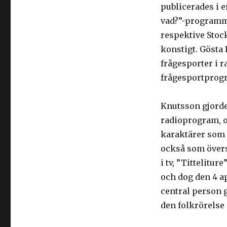
publicerades i e
vad?”-programm
respektive Stoc
konstigt. Gösta
frågesporter i r
frågesportprog
Knutsson gjorde
radioprogram, o
karaktärer som 
också som övers
i tv, ”Tittelitu
och dog den 4 ap
central person g
den folkrörelse 