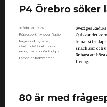
P4 Örebro söker l
Postat
18 februari, 2020
Sveriges Radios 
Kategorier
Frågesport
,
Nyheter
,
Radio
Quizzandet kom
Taggar
frågesport
,
nyheter
,
tema på fredagar
Örebro
,
P4 Örebro
,
quiz
,
snackisar och u
radio
,
Sveriges Radio
,
tips
är bara att höra
Lämna en kommentar
till
fredag.
P4
Örebro
söker
lag
till
ny
frågesport
80 år med frågesp