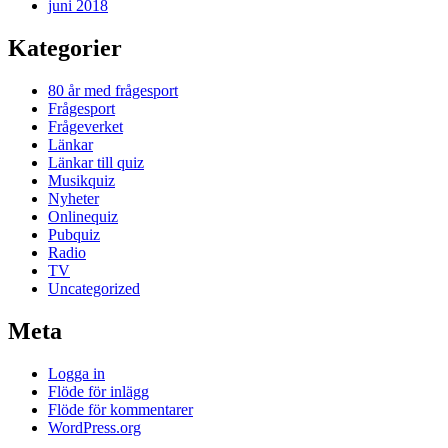
juni 2018
Kategorier
80 år med frågesport
Frågesport
Frågeverket
Länkar
Länkar till quiz
Musikquiz
Nyheter
Onlinequiz
Pubquiz
Radio
TV
Uncategorized
Meta
Logga in
Flöde för inlägg
Flöde för kommentarer
WordPress.org