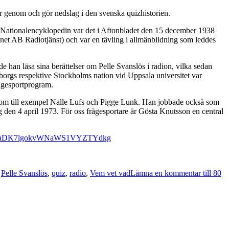
r genom och gör nedslag i den svenska quizhistorien.
igt Nationalencyklopedin var det i Aftonbladet den 15 december 1938
et AB Radiotjänst) och var en tävling i allmänbildning som leddes
 han läsa sina berättelser om Pelle Svanslös i radion, vilka sedan
orgs respektive Stockholms nation vid Uppsala universitet var
rågesportprogram.
som till exempel Nalle Lufs och Pigge Lunk. Han jobbade också som
g den 4 april 1973. För oss frågesportare är Gösta Knutsson en central
6rZQCCeaDK7lgokvWNaWS1VYZTYdkg
,
Pelle Svanslös
,
quiz
,
radio
,
Vem vet vad
Lämna en kommentar
till 80