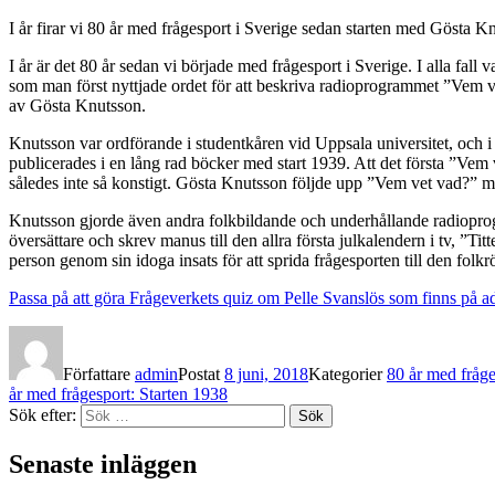
I år firar vi 80 år med frågesport i Sverige sedan starten med Gösta
I år är det 80 år sedan vi började med frågesport i Sverige. I alla f
som man först nyttjade ordet för att beskriva radioprogrammet ”Vem 
av Gösta Knutsson.
Knutsson var ordförande i studentkåren vid Uppsala universitet, och i
publicerades i en lång rad böcker med start 1939. Att det första ”V
således inte så konstigt. Gösta Knutsson följde upp ”Vem vet vad?” med
Knutsson gjorde även andra folkbildande och underhållande radiopro
översättare och skrev manus till den allra första julkalendern i tv, ”
person genom sin idoga insats för att sprida frågesporten till den folkrö
Passa på att göra Frågeverkets quiz om Pelle Svanslös som fi
Författare
admin
Postat
8 juni, 2018
Kategorier
80 år med fråge
år med frågesport: Starten 1938
Sök efter:
Sök
Senaste inläggen