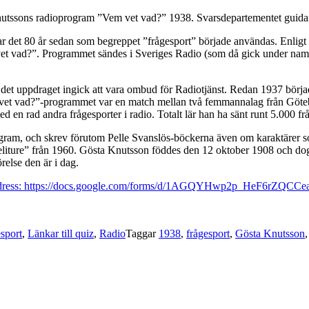
 Knutssons radioprogram ”Vem vet vad?” 1938. Svarsdepartementet guida
all var det 80 år sedan som begreppet ”frågesport” började användas. Enl
vet vad?”. Programmet sändes i Sveriges Radio (som då gick under namn
 det uppdraget ingick att vara ombud för Radiotjänst. Redan 1937 började
em vet vad?”-programmet var en match mellan två femmannalag från Göteb
 en rad andra frågesporter i radio. Totalt lär han ha sänt runt 5.000 f
gram, och skrev förutom Pelle Svanslös-böckerna även om karaktärer 
Titteliture” från 1960. Gösta Knutsson föddes den 12 oktober 1908 och do
relse den är i dag.
nns på adress: https://docs.google.com/forms/d/1AGQYHwp2p_HeF
sport
,
Länkar till quiz
,
Radio
Taggar
1938
,
frågesport
,
Gösta Knutsson