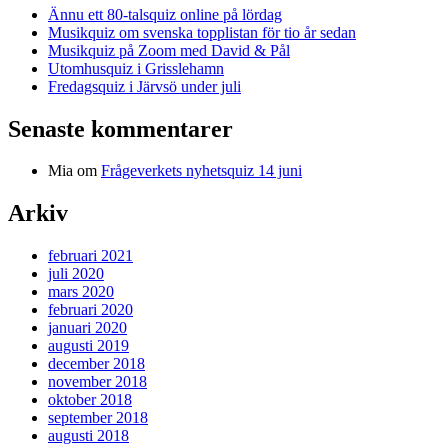
Ännu ett 80-talsquiz online på lördag
Musikquiz om svenska topplistan för tio år sedan
Musikquiz på Zoom med David & Pål
Utomhusquiz i Grisslehamn
Fredagsquiz i Järvsö under juli
Senaste kommentarer
Mia
om
Frågeverkets nyhetsquiz 14 juni
Arkiv
februari 2021
juli 2020
mars 2020
februari 2020
januari 2020
augusti 2019
december 2018
november 2018
oktober 2018
september 2018
augusti 2018