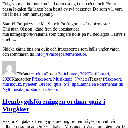
Frågesporten kommer att hållas en tisdag i månaden, och för att
passa lokalen får lagen bara bestå av två personer. De som vill vara
tre får hela fem minuspoäng.
Starttid för quizzet är kl 19, och för frågorna står quizmaster
Christian Olsson, känd från de uppskattade
musikfrågesportkvällarna som tidigare hölls på nu nedlagda Harrys i
Örebro.
Skicka gärna tips om quiz och frågesporter som hålls under våren
och sommaren till
info@svarsdepartementet.se
.
Författare
admin
Postat
24 februari, 2020
24 februari,
2020
Kategorier
Frågesport
,
Musikquiz
,
Nyheter
Taggar
frågesport
,
musikquiz
,
nyheter
,
Örebro
,
quiz
,
Stå
,
tips
Lämna en kommentar
till
Nytt musikquiz startar i Örebro
Hembygdsföreningen ordnar quiz i
Vingåker
Västra Vingåkers Hembygdsförening ordnar frågesport vid två
tillfällen i sommar. Quizzen hålls i Mostugan i Viala lördagen den 13