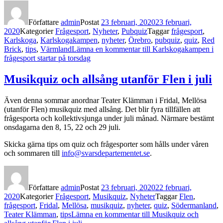
Författare
admin
Postat
23 februari, 2020
23 februari,
2020
Kategorier
Frågesport
,
Nyheter
,
Pubquiz
Taggar
frågesport
,
Karlskoga
,
Karlskogakampen
,
nyheter
,
Örebro
,
pubquiz
,
quiz
,
Red
Brick
,
tips
,
Värmland
Lämna en kommentar
till Karlskogakampen i
frågesport startar på torsdag
Musikquiz och allsång utanför Flen i juli
Även denna sommar anordnar Teater Klämman i Fridal, Mellösa
(utanför Flen) musikquiz med allsång. Det blir fyra tillfällen att
frågesporta och kollektivsjunga under juli månad. Närmare bestämt
onsdagarna den 8, 15, 22 och 29 juli.
Skicka gärna tips om quiz och frågesporter som hålls under våren
och sommaren till
info@svarsdepartementet.se
.
Författare
admin
Postat
23 februari, 2020
22 februari,
2020
Kategorier
Frågesport
,
Musikquiz
,
Nyheter
Taggar
Flen
,
frågesport
,
Fridal
,
Mellösa
,
musikquiz
,
nyheter
,
quiz
,
Södermanland
,
Teater Klämman
,
tips
Lämna en kommentar
till Musikquiz och