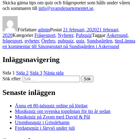
Skicka gärna tips om quiz och frågesporter som hålls under våren
och sommaren till
info@svarsdepartementet.se
.
Författare
admin
Postat
21 februari, 2020
21 februari,
2020
Kategorier
Frågesport
,
Nyheter
,
Pubquiz
Taggar
Askersund
,
frågesport
,
nyheter
,
Örebro
,
pubquiz
,
quiz
,
Sundsgården
,
tips
Lämna
en kommentar
till Säsongsstart på Sundsgården i Askersund
Inläggsnavigering
Sida
1
Sida
2
Sida
3
Nästa sida
Sök efter:
Sök
Senaste inläggen
Ännu ett 80-talsquiz online på lördag
Musikquiz om svenska topplistan för tio år sedan
Musikquiz på Zoom med David & Pål
Utomhusquiz i Grisslehamn
Fredagsquiz i Järvsö under juli