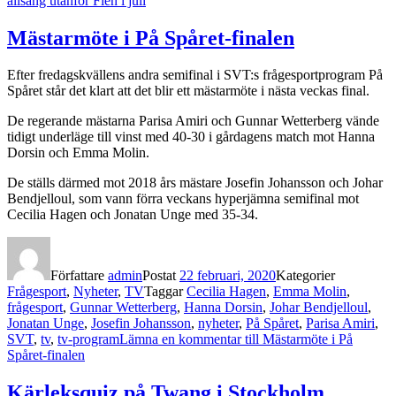
allsång utanför Flen i juli
Mästarmöte i På Spåret-finalen
Efter fredagskvällens andra semifinal i SVT:s frågesportprogram På
Spåret står det klart att det blir ett mästarmöte i nästa veckas final.
De regerande mästarna Parisa Amiri och Gunnar Wetterberg vände
tidigt underläge till vinst med 40-30 i gårdagens match mot Hanna
Dorsin och Emma Molin.
De ställs därmed mot 2018 års mästare Josefin Johansson och Johar
Bendjelloul, som vann förra veckans hyperjämna semifinal mot
Cecilia Hagen och Jonatan Unge med 35-34.
Författare
admin
Postat
22 februari, 2020
Kategorier
Frågesport
,
Nyheter
,
TV
Taggar
Cecilia Hagen
,
Emma Molin
,
frågesport
,
Gunnar Wetterberg
,
Hanna Dorsin
,
Johar Bendjelloul
,
Jonatan Unge
,
Josefin Johansson
,
nyheter
,
På Spåret
,
Parisa Amiri
,
SVT
,
tv
,
tv-program
Lämna en kommentar
till Mästarmöte i På
Spåret-finalen
Kärleksquiz på Twang i Stockholm