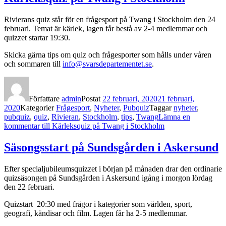
Rivierans quiz står för en frågesport på Twang i Stockholm den 24
februari. Temat är kärlek, lagen får bestå av 2-4 medlemmar och
quizzet startar 19:30.
Skicka gärna tips om quiz och frågesporter som hålls under våren
och sommaren till
info@svarsdepartementet.se
.
Författare
admin
Postat
22 februari, 2020
21 februari,
2020
Kategorier
Frågesport
,
Nyheter
,
Pubquiz
Taggar
nyheter
,
pubquiz
,
quiz
,
Rivieran
,
Stockholm
,
tips
,
Twang
Lämna en
kommentar
till Kärleksquiz på Twang i Stockholm
Säsongsstart på Sundsgården i Askersund
Efter specialjubileumsquizzet i början på månaden drar den ordinarie
quizsäsongen på Sundsgården i Askersund igång i morgon lördag
den 22 februari.
Quizstart 20:30 med frågor i kategorier som världen, sport,
geografi, kändisar och film. Lagen får ha 2-5 medlemmar.