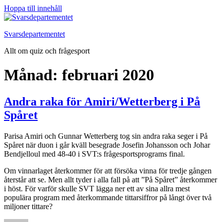
Hoppa till innehåll
Svarsdepartementet
Allt om quiz och frågesport
Månad:
februari 2020
Andra raka för Amiri/Wetterberg i På
Spåret
Parisa Amiri och Gunnar Wetterberg tog sin andra raka seger i På
Spåret när duon i går kväll besegrade Josefin Johansson och Johar
Bendjelloul med 48-40 i SVT:s frågesportsprograms final.
Om vinnarlaget återkommer för att försöka vinna för tredje gången
återstår att se. Men allt tyder i alla fall på att ”På Spåret” återkommer
i höst. För varför skulle SVT lägga ner ett av sina allra mest
populära program med återkommande tittarsiffror på långt över två
miljoner tittare?