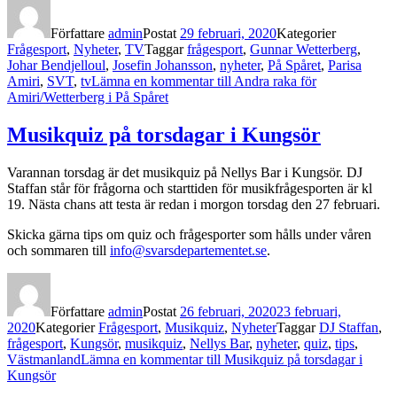
Författare
admin
Postat
29 februari, 2020
Kategorier
Frågesport
,
Nyheter
,
TV
Taggar
frågesport
,
Gunnar Wetterberg
,
Johar Bendjelloul
,
Josefin Johansson
,
nyheter
,
På Spåret
,
Parisa
Amiri
,
SVT
,
tv
Lämna en kommentar
till Andra raka för
Amiri/Wetterberg i På Spåret
Musikquiz på torsdagar i Kungsör
Varannan torsdag är det musikquiz på Nellys Bar i Kungsör. DJ
Staffan står för frågorna och starttiden för musikfrågesporten är kl
19. Nästa chans att testa är redan i morgon torsdag den 27 februari.
Skicka gärna tips om quiz och frågesporter som hålls under våren
och sommaren till
info@svarsdepartementet.se
.
Författare
admin
Postat
26 februari, 2020
23 februari,
2020
Kategorier
Frågesport
,
Musikquiz
,
Nyheter
Taggar
DJ Staffan
,
frågesport
,
Kungsör
,
musikquiz
,
Nellys Bar
,
nyheter
,
quiz
,
tips
,
Västmanland
Lämna en kommentar
till Musikquiz på torsdagar i
Kungsör