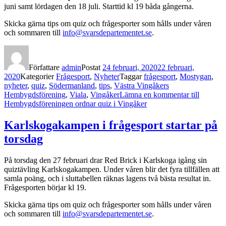
juni samt lördagen den 18 juli. Starttid kl 19 båda gångerna.
Skicka gärna tips om quiz och frågesporter som hålls under våren
och sommaren till
info@svarsdepartementet.se
.
Författare
admin
Postat
24 februari, 2020
22 februari,
2020
Kategorier
Frågesport
,
Nyheter
Taggar
frågesport
,
Mostygan
,
nyheter
,
quiz
,
Södermanland
,
tips
,
Västra Vingåkers
Hembygdsförening
,
Viala
,
Vingåker
Lämna en kommentar
till
Hembygdsföreningen ordnar quiz i Vingåker
Karlskogakampen i frågesport startar på
torsdag
På torsdag den 27 februari drar Red Brick i Karlskoga igång sin
quiztävling Karlskogakampen. Under våren blir det fyra tillfällen att
samla poäng, och i sluttabellen räknas lagens två bästa resultat in.
Frågesporten börjar kl 19.
Skicka gärna tips om quiz och frågesporter som hålls under våren
och sommaren till
info@svarsdepartementet.se
.