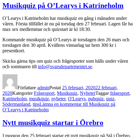
Musikquiz på O’Learys i Katrineholm
O’Learys i Katrineholm har musikquiz en gång i månaden under
våren. Första tillfället är nu på torsdag den 27 februari. Lagen får ha
max sex medlemmar och quizstart är kl 18:30.
Kommande musikquiz på O’Learys är torsdagen den 26 mars och
torsdagen den 30 april. Kvällens vinnarlag tar hem 300 kr i
presentkort.
Skicka gärna tips om quiz och frågesporter som hålls under våren
och sommaren till
info@svarsdepartementet.se
.
Författare
admin
Postat
25 februari, 2020
22 februari,
2020
Kategorier
Frågesport
,
Musikquiz
,
Nyheter
Taggar
frågesport
,
Katrineholm
,
musikquiz
,
nyheter
,
O'Learys
,
pubquiz
,
quiz
,
Södermanland
,
tips
Lämna en kommentar
till Musikquiz på
O’Learys i Katrineholm
Nytt musikquiz startar i Örebro
I morgon den 25 februari startar ett nytt musikquiz på Stå i Örebro.