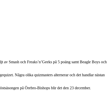
följt av Smash och Freaks’n’Geeks på 5 poäng samt Beagle Boys och
equizet. Några olika quizmasters alternerar och det handlar nästan
 höstsäsongen på Örebro-Bishops blir det den 23 december.