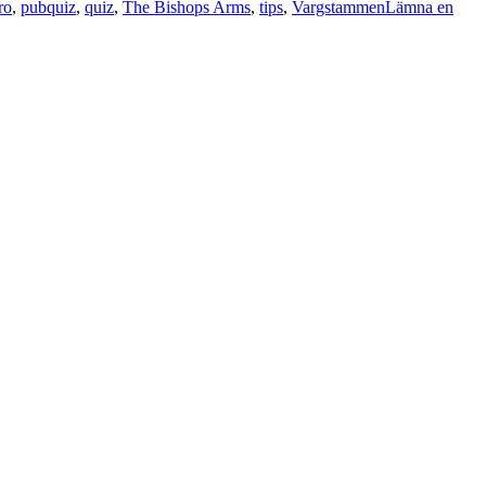
ro
,
pubquiz
,
quiz
,
The Bishops Arms
,
tips
,
Vargstammen
Lämna en