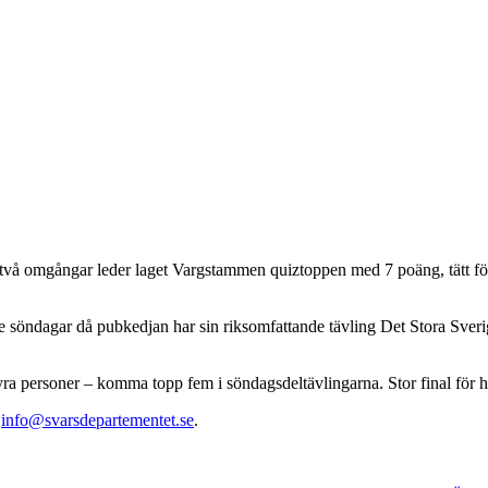
 två omgångar leder laget Vargstammen quiztoppen med 7 poäng, tätt 
söndagar då pubkedjan har sin riksomfattande tävling Det Stora Sverig
 fyra personer – komma topp fem i söndagsdeltävlingarna. Stor final för
l
info@svarsdepartementet.se
.