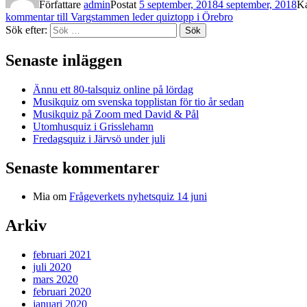
Författare
admin
Postat
5 september, 2018
4 september, 2018
Ka
kommentar
till Vargstammen leder quiztopp i Örebro
Sök efter:
Sök
Senaste inläggen
Ännu ett 80-talsquiz online på lördag
Musikquiz om svenska topplistan för tio år sedan
Musikquiz på Zoom med David & Pål
Utomhusquiz i Grisslehamn
Fredagsquiz i Järvsö under juli
Senaste kommentarer
Mia
om
Frågeverkets nyhetsquiz 14 juni
Arkiv
februari 2021
juli 2020
mars 2020
februari 2020
januari 2020