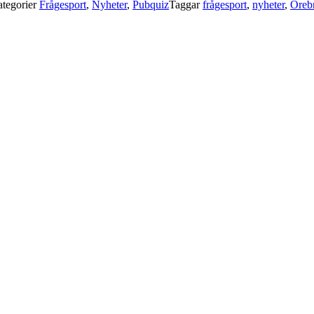
tegorier
Frågesport
,
Nyheter
,
Pubquiz
Taggar
frågesport
,
nyheter
,
Öreb