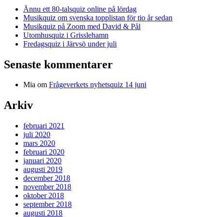
Ännu ett 80-talsquiz online på lördag
Musikquiz om svenska topplistan för tio år sedan
Musikquiz på Zoom med David & Pål
Utomhusquiz i Grisslehamn
Fredagsquiz i Järvsö under juli
Senaste kommentarer
Mia
om
Frågeverkets nyhetsquiz 14 juni
Arkiv
februari 2021
juli 2020
mars 2020
februari 2020
januari 2020
augusti 2019
december 2018
november 2018
oktober 2018
september 2018
augusti 2018