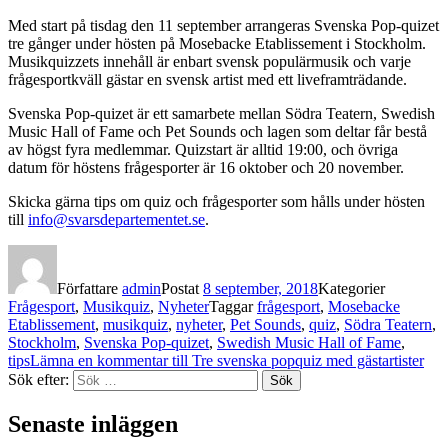
Med start på tisdag den 11 september arrangeras Svenska Pop-quizet
tre gånger under hösten på Mosebacke Etablissement i Stockholm.
Musikquizzets innehåll är enbart svensk populärmusik och varje
frågesportkväll gästar en svensk artist med ett liveframträdande.
Svenska Pop-quizet är ett samarbete mellan Södra Teatern, Swedish
Music Hall of Fame och Pet Sounds och lagen som deltar får bestå
av högst fyra medlemmar. Quizstart är alltid 19:00, och övriga
datum för höstens frågesporter är 16 oktober och 20 november.
Skicka gärna tips om quiz och frågesporter som hålls under hösten
till
info@svarsdepartementet.se
.
Författare
admin
Postat
8 september, 2018
Kategorier
Frågesport
,
Musikquiz
,
Nyheter
Taggar
frågesport
,
Mosebacke
Etablissement
,
musikquiz
,
nyheter
,
Pet Sounds
,
quiz
,
Södra Teatern
,
Stockholm
,
Svenska Pop-quizet
,
Swedish Music Hall of Fame
,
tips
Lämna en kommentar
till Tre svenska popquiz med gästartister
Sök efter:
Sök
Senaste inläggen