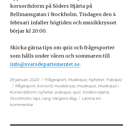
korsordsform på Söders Hjärta på
Bellmansgatan i Stockholm. Tisdagen den 4
februari infaller högtiden och musikkrysset
börjar kl 20:00.
Skicka gärna tips om quiz och frågesporter
som hålls under våren och sommaren till
info@svarsdepartementet.se
.
Postat
29 januari, 2020
Kategorier
Frågesport
,
Musikquiz
,
Nyheter
,
Pubquiz
Taggar
frågesport
,
korsord
,
musikkryss
,
musikquiz
,
Musikquiz i
Korsordsform
,
nyheter
,
pubquiz
,
quiz
,
Söders Hjärta
,
Stockholm
,
tips
,
varg
,
Vargens dag
Lämna en
kommentar
till
Vargtema
på
musikkryss
i