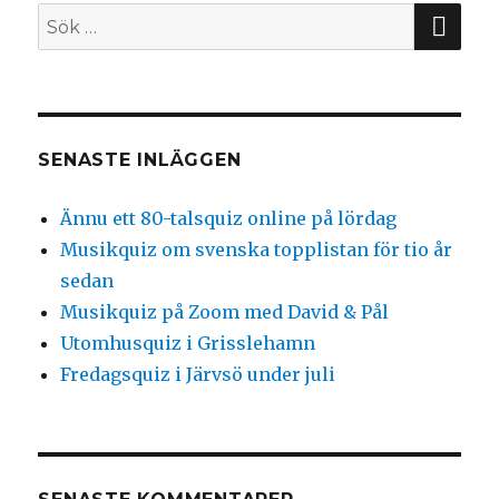
Stockholm
SÖ
Sök
efter:
SENASTE INLÄGGEN
Ännu ett 80-talsquiz online på lördag
Musikquiz om svenska topplistan för tio år
sedan
Musikquiz på Zoom med David & Pål
Utomhusquiz i Grisslehamn
Fredagsquiz i Järvsö under juli