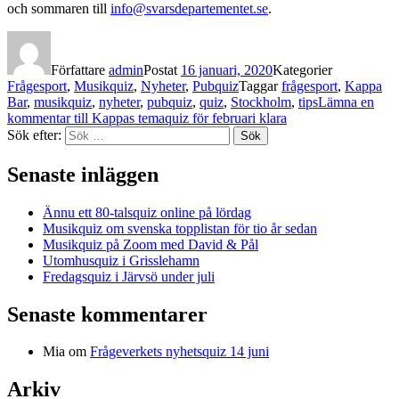
och sommaren till
info@svarsdepartementet.se
.
Författare
admin
Postat
16 januari, 2020
Kategorier
Frågesport
,
Musikquiz
,
Nyheter
,
Pubquiz
Taggar
frågesport
,
Kappa
Bar
,
musikquiz
,
nyheter
,
pubquiz
,
quiz
,
Stockholm
,
tips
Lämna en
kommentar
till Kappas temaquiz för februari klara
Sök efter:
Sök
Senaste inläggen
Ännu ett 80-talsquiz online på lördag
Musikquiz om svenska topplistan för tio år sedan
Musikquiz på Zoom med David & Pål
Utomhusquiz i Grisslehamn
Fredagsquiz i Järvsö under juli
Senaste kommentarer
Mia
om
Frågeverkets nyhetsquiz 14 juni
Arkiv