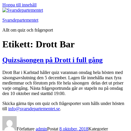
Hoppa till innehåll
Svarsdepartementet
Allt om quiz och frågesport
Etikett:
Drott Bar
Quizsäsongen på Drott i full gång
Drott Bar i Karlstad håller quiz varannan onsdag hela hösten med
säsongsavslutning den 5 december. Lagen får innehålla max fyra
medlemmar och förutom pris för hela säsongen delas det ut priser
varje omgång. Nästa frågesportrunda går av stapeln nu på onsdag
den 10 oktober med starttid 19:00.
Skicka gärna tips om quiz och frågesporter som hålls under hösten
till
info@svarsdepartementet.se
.
Författare
admin
Postat
8 oktober, 2018
Kategorier