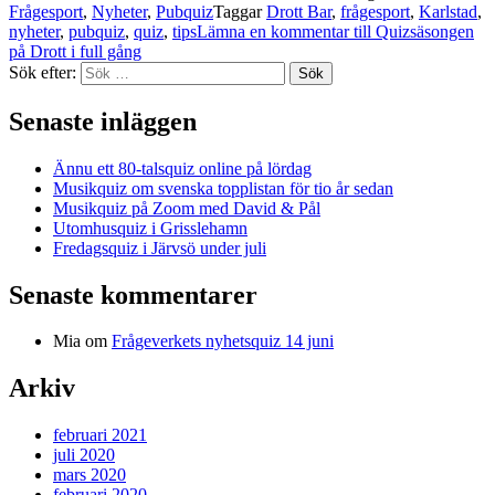
Frågesport
,
Nyheter
,
Pubquiz
Taggar
Drott Bar
,
frågesport
,
Karlstad
,
nyheter
,
pubquiz
,
quiz
,
tips
Lämna en kommentar
till Quizsäsongen
på Drott i full gång
Sök efter:
Sök
Senaste inläggen
Ännu ett 80-talsquiz online på lördag
Musikquiz om svenska topplistan för tio år sedan
Musikquiz på Zoom med David & Pål
Utomhusquiz i Grisslehamn
Fredagsquiz i Järvsö under juli
Senaste kommentarer
Mia
om
Frågeverkets nyhetsquiz 14 juni
Arkiv
februari 2021
juli 2020
mars 2020
februari 2020