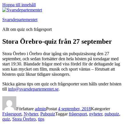
Hoppa till innehåll
Svarsdepartementet
Allt om quiz och frågesport
Stora Örebro-quiz från 27 september
Stora Örebro i Örebro drar igång sin pubquizsäsong den 27
september, och sedan fortsätter den hela hösten på torsdagar med
start 19:30. Blandade frågor med viss fördel för de deltagande lag
som kan mycket om film, musik och sport väntas – förutsatt att
höstens quiz liknar tidigare säsongers.
Skicka gärna tips om quiz och frågesporter som hålls under hösten
till
info@svarsdepartementet.se
.
Författare
admin
Postat
4 september, 2018
Kategorier
Frågesport
,
Nyheter
,
Pubquiz
Taggar
frågesport
,
nyheter
,
pubquiz
,
quiz
,
Stora Örebro
,
tips