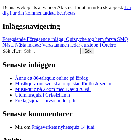
Denna webbplats använder Akismet för att minska skräppost.
Lär
dig hur din kommentardata bearbetas
.
Inläggsnavigering
Föregående
Föregående inlägg:
Quizryche tog hem första SMQ
Nästa
Nästa inlägg:
Vargstammen leder quiztopp i Örebro
Sök efter:
Sök
Senaste inläggen
Ännu ett 80-talsquiz online på lördag
Musikquiz om svenska topplistan för tio år sedan
Musikquiz på Zoom med David & Pål
Utomhusquiz i Grisslehamn
Fredagsquiz i Järvsö under juli
Senaste kommentarer
Mia
om
Frågeverkets nyhetsquiz 14 juni