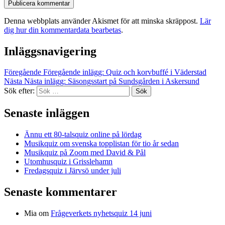
Denna webbplats använder Akismet för att minska skräppost.
Lär
dig hur din kommentardata bearbetas
.
Inläggsnavigering
Föregående
Föregående inlägg:
Quiz och korvbuffé i Väderstad
Nästa
Nästa inlägg:
Säsongsstart på Sundsgården i Askersund
Sök efter:
Sök
Senaste inläggen
Ännu ett 80-talsquiz online på lördag
Musikquiz om svenska topplistan för tio år sedan
Musikquiz på Zoom med David & Pål
Utomhusquiz i Grisslehamn
Fredagsquiz i Järvsö under juli
Senaste kommentarer
Mia
om
Frågeverkets nyhetsquiz 14 juni