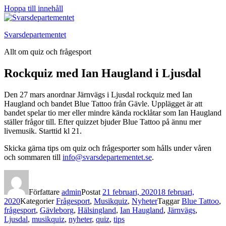
Hoppa till innehåll
Svarsdepartementet
Allt om quiz och frågesport
Rockquiz med Ian Haugland i Ljusdal
Den 27 mars anordnar Järnvägs i Ljusdal rockquiz med Ian
Haugland och bandet Blue Tattoo från Gävle. Upplägget är att
bandet spelar tio mer eller mindre kända rocklåtar som Ian Haugland
ställer frågor till. Efter quizzet bjuder Blue Tattoo på ännu mer
livemusik. Starttid kl 21.
Skicka gärna tips om quiz och frågesporter som hålls under våren
och sommaren till
info@svarsdepartementet.se
.
Författare
admin
Postat
21 februari, 2020
18 februari,
2020
Kategorier
Frågesport
,
Musikquiz
,
Nyheter
Taggar
Blue Tattoo
,
frågesport
,
Gävleborg
,
Hälsingland
,
Ian Haugland
,
Järnvägs
,
Ljusdal
,
musikquiz
,
nyheter
,
quiz
,
tips