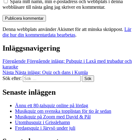
Spara mitt namn, min e-postadress och webbplats i denna
webbläsare till nästa gång jag skriver en kommentar.
Denna webbplats använder Akismet för att minska skräppost.
Lär
dig hur din kommentardata bearbetas
.
Inläggsnavigering
Föregående
Föregående inlägg:
Pubquiz i Laxå med trubadur och
karaoke
Nästa
Nästa inlägg:
Quiz och dans i Kumla
Sök efter:
Sök
Senaste inläggen
Ännu ett 80-talsquiz online på lördag
Musikquiz om svenska topplistan för tio år sedan
Musikquiz på Zoom med David & Pål
Utomhusquiz i Grisslehamn
Fredagsquiz i Järvsö under juli