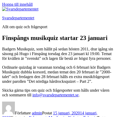
Hoppa till innehåll
Svarsdepartementet
Allt om quiz och frågesport
Finspångs musikquiz startar 23 januari
Badgers Musikquiz, som hållit på sedan hösten 2011, drar igång sin
säsong på Hugo i Finspång torsdag den 23 januari kl 19:00. Temat
för kvällen är ”svenskt” och lagen får bestå av högst fyra personer.
Ordinarie quizdag är varannan torsdag och 6 februari kör Badgers
Musikquiz dubbla korsord, medan temat den 20 februari är ”2000-
talet” och fredagen den 28 februari hålls en extra musikfrågesport
under parollen ”Det nördiga hårdrocksquizet – Part 2”.
Skicka gärna tips om quiz och frågesporter som hålls under våren
och sommaren till
info@svarsdepartementet.se
.
Författare
admin
Postat
15 januari, 2020
14 januari,