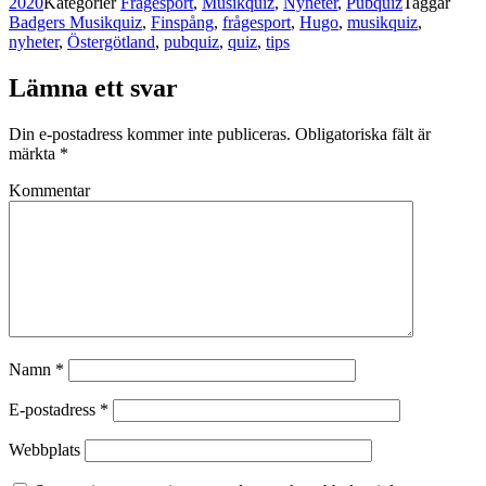
2020
Kategorier
Frågesport
,
Musikquiz
,
Nyheter
,
Pubquiz
Taggar
Badgers Musikquiz
,
Finspång
,
frågesport
,
Hugo
,
musikquiz
,
nyheter
,
Östergötland
,
pubquiz
,
quiz
,
tips
Lämna ett svar
Din e-postadress kommer inte publiceras.
Obligatoriska fält är
märkta
*
Kommentar
Namn
*
E-postadress
*
Webbplats