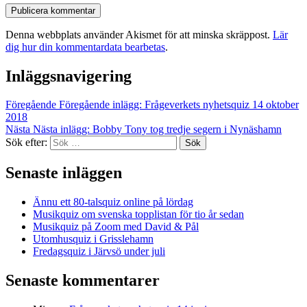
Denna webbplats använder Akismet för att minska skräppost.
Lär
dig hur din kommentardata bearbetas
.
Inläggsnavigering
Föregående
Föregående inlägg:
Frågeverkets nyhetsquiz 14 oktober
2018
Nästa
Nästa inlägg:
Bobby Tony tog tredje segern i Nynäshamn
Sök efter:
Sök
Senaste inläggen
Ännu ett 80-talsquiz online på lördag
Musikquiz om svenska topplistan för tio år sedan
Musikquiz på Zoom med David & Pål
Utomhusquiz i Grisslehamn
Fredagsquiz i Järvsö under juli
Senaste kommentarer