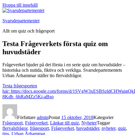
Hoppa till innehåll
Svarsdepartementet
Allt om quiz och frågesport
Testa Frågeverkets första quiz om
huvudstäder
Frågeverket bjuder på det första i en serie quiz om huvudstäder –
historiska och nutida, fiktiva och verkliga. Svarsdepartementets
Urban Århammar ställer tio flervalsfrågor.
Testa frågesporten
här: https://docs.google.com/forms/d/1SVgW3xESBSzldCHWuigQkI
8Kdb_6hRaMZz5Ki-aBso
Författare
admin
Postat
15 oktober, 2018
Kategorier
Frågesport
,
Frågeverket
,
Länkar till quiz
,
Nyheter
Taggar
flervalsfrågor
,
frågesport
,
Frågeverket
,
huvudstäder
,
nyheter
,
quiz
,
tips
,
Urban Århammar