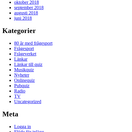
oktober 2018
september 2018
augusti 2018
juni 2018
Kategorier
80 år med frågesport
Frågesport
Frågeverket
Länkar
Länkar till quiz
Musikquiz
Nyheter
Onlinequiz
Pubquiz
Radio
TV
Uncategorized
Meta
Logga in
Flöde för inlägg