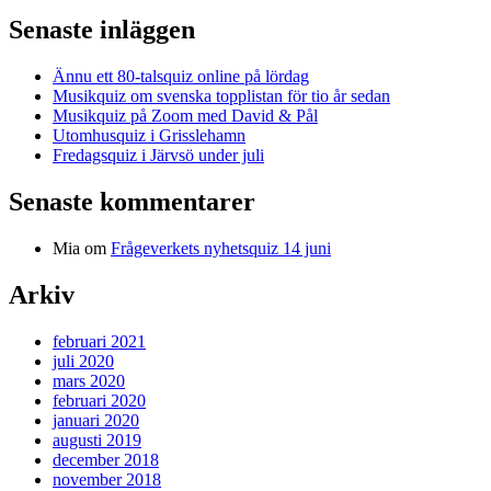
Senaste inläggen
Ännu ett 80-talsquiz online på lördag
Musikquiz om svenska topplistan för tio år sedan
Musikquiz på Zoom med David & Pål
Utomhusquiz i Grisslehamn
Fredagsquiz i Järvsö under juli
Senaste kommentarer
Mia
om
Frågeverkets nyhetsquiz 14 juni
Arkiv
februari 2021
juli 2020
mars 2020
februari 2020
januari 2020
augusti 2019
december 2018
november 2018