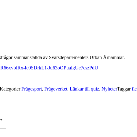
valsfrågor sammanställda av Svarsdepartementets Urban Århammar.
/d/1NfeR66xvbIRx-Ie0SDrkL1-Ju63oOPuaIgUe7cszPdU
Kategorier
Frågesport
,
Frågeverket
,
Länkar till quiz
,
Nyheter
Taggar
fl
*