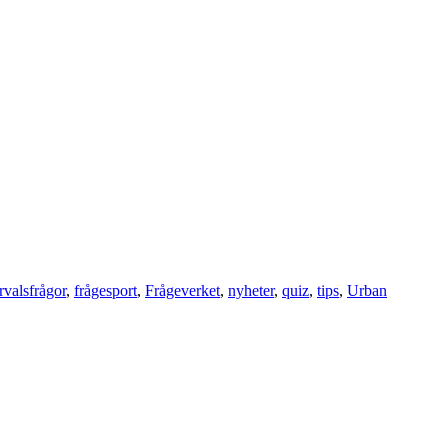
ervalsfrågor
,
frågesport
,
Frågeverket
,
nyheter
,
quiz
,
tips
,
Urban