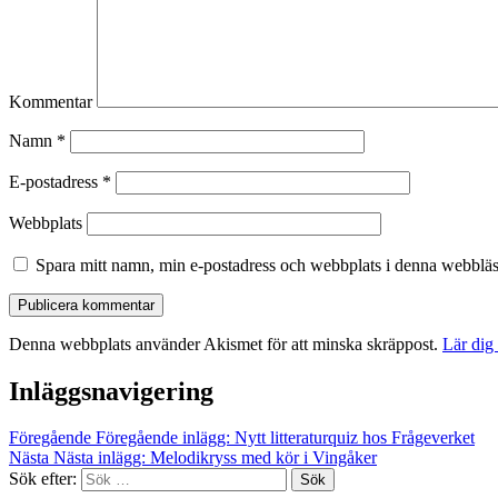
Kommentar
Namn
*
E-postadress
*
Webbplats
Spara mitt namn, min e-postadress och webbplats i denna webbläsa
Denna webbplats använder Akismet för att minska skräppost.
Lär dig
Inläggsnavigering
Föregående
Föregående inlägg:
Nytt litteraturquiz hos Frågeverket
Nästa
Nästa inlägg:
Melodikryss med kör i Vingåker
Sök efter:
Sök